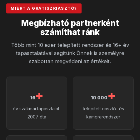
MIÉRT A GRÁTISZRIASZTÓ?
Megbízható partnerként
számíthat ránk
Több mint 10 ezer telepített rendszer és 16+ év
tapasztalatával segítünk Önnek is személyre
szabottan megvédeni az értékeit.
+
+
16
10 000
év szakmai tapasztalat,
telepített riasztó- és
2007 óta
kamerarendszer