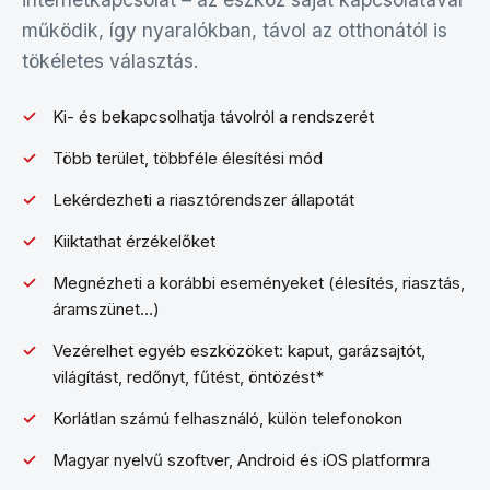
működik, így nyaralókban, távol az otthonától is
tökéletes választás.
Ki- és bekapcsolhatja távolról a rendszerét
Több terület, többféle élesítési mód
Lekérdezheti a riasztórendszer állapotát
Kiiktathat érzékelőket
Megnézheti a korábbi eseményeket (élesítés, riasztás,
áramszünet…)
Vezérelhet egyéb eszközöket: kaput, garázsajtót,
világítást, redőnyt, fűtést, öntözést*
Korlátlan számú felhasználó, külön telefonokon
Magyar nyelvű szoftver, Android és iOS platformra