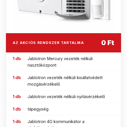
0 Ft
AZ AKCIÓS RENDSZER TARTALMA
1 db
Jablotron Mercury vezeték nélküli
riasztóközpont
1 db
Jablotron vezeték nélküli kisállatvédett
mozgásérzékelő
1 db
Jablotron vezeték nélküli nyitásérzékelő
1 db
tápegység
1 db
Jablotron 4G kommunikátor a