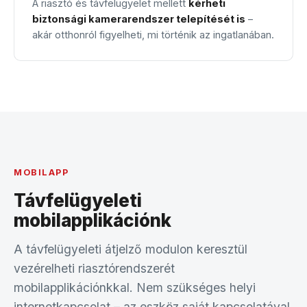
A riasztó és távfelügyelet mellett
kérheti
biztonsági kamerarendszer telepítését is
–
akár otthonról figyelheti, mi történik az ingatlanában.
MOBILAPP
Távfelügyeleti
mobilapplikációnk
A távfelügyeleti átjelző modulon keresztül
vezérelheti riasztórendszerét
mobilapplikációnkkal. Nem szükséges helyi
internetkapcsolat – az eszköz saját kapcsolatával