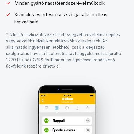
Minden gyártó riasztórendszerével működik
Kivonulós és értesítéses szolgáltatás mellé is
használható
* A külső eszközök vezérléséhez egyéb vezetékes kiépítés
vagy vezeték nélküli kontaktátvivők szükségesek. Az
alkalmazás ingyenesen letölthető, csak a kiegészítő
szolgáltatás havidíja fizetendő a távfelügyelet mellett (bruttó
1.270 Ft / hó). GPRS és IP modulos átjelzéssel rendelkező
ügyfeleink részére érhető el.