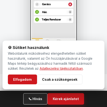
🍪 Sütiket használunk
Weboldalunk működéséhez elengedhetetlen sütiket
használunk, valamint az Ön hozzájárulásával a Google
Maps térkép beágyazásához harmadik féltől származó
sütiket. Részletek az
Adatkezelési tájékoztatóban
.
Elfogadom
Csak a szükségesek
MUNKÁINK
📞 Hívás
Kérek ajánlatot
Korábbi munkáinkból