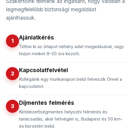
Szakértőink felmérik az ingatlant, hogy valóban a
legmegfelelőbb biztonsági megoldást
ajánlhassuk.
Ajánlatkérés
1
Töltse ki az űrlapot néhány adat megadásával, vagy
hívjon minket 8–20 óra között.
Kapcsolatfelvétel
2
Kollégáink egy munkanapon belül felveszik Önnel a
kapcsolatot.
Díjmentes felmérés
3
Kötelezettségmentes helyszíni felmérés és
tanácsadás, akár hétvégén is, Budapest és 50 km-
es körzetén belül.