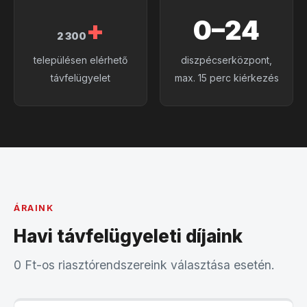
+
0–24
2 300
településen elérhető
diszpécserközpont,
távfelügyelet
max. 15 perc kiérkezés
ÁRAINK
Havi távfelügyeleti díjaink
0 Ft-os riasztórendszereink választása esetén.