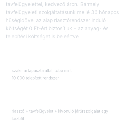
távfelügyelettel, kedvező áron. Bármely
távfelügyeleti szolgáltatásunk mellé 36 hónapos
hűségidővel az alap riasztórendszer induló
költségét 0 Ft-ért biztosítjuk – az anyag- és
telepítési költséget is beleértve.
16+ év
szakmai tapasztalattal, több mint
10 000 telepített rendszer
Egy kézben, 0–24
riasztó + távfelügyelet + kivonuló járőrszolgálat egy
kézből