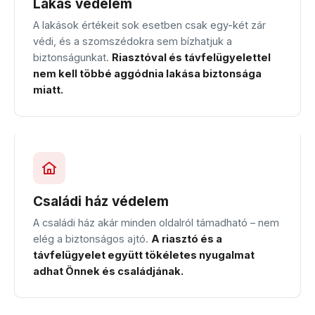
Lakás védelem
A lakások értékeit sok esetben csak egy-két zár
védi, és a szomszédokra sem bízhatjuk a
biztonságunkat.
Riasztóval és távfelügyelettel
nem kell többé aggódnia lakása biztonsága
miatt.
Családi ház védelem
A családi ház akár minden oldalról támadható – nem
elég a biztonságos ajtó.
A riasztó és a
távfelügyelet együtt tökéletes nyugalmat
adhat Önnek és családjának.