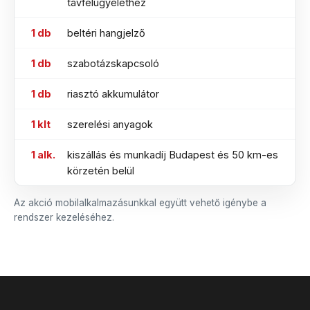
távfelügyelethez
1 db
beltéri hangjelző
1 db
szabotázskapcsoló
1 db
riasztó akkumulátor
1 klt
szerelési anyagok
1 alk.
kiszállás és munkadíj Budapest és 50 km-es
körzetén belül
Az akció mobilalkalmazásunkkal együtt vehető igénybe a
rendszer kezeléséhez.