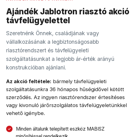
Ajándék Jablotron riasztó akció
távfelügyelettel
Szeretnénk Önnek, családjának vagy
vállalkozásának a legbiztonságosabb
riasztórendszert és távfelügyeleti
szolgáltatásunkat a legjobb ár-érték arányú
konstrukcióban ajánlani.
Az akció feltétele:
bármely távfelügyeleti
szolgáltatásunkra 36 hónapos hűségidővel kötött
szerződés. Az ingyen riasztórendszer értesítéses
vagy kivonuló járőrszolgálatos távfelügyeletünkkel
vehető igénybe.
Minden általunk telepített eszköz MABISZ
minősítéssel rendelkezik