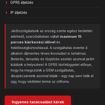
GPRS átjelzés
IP átjelzés
Járőrszolgálatunk az ország szinte egész területén
elérhető, szerződésben vállalt
maximum 15
perces kiérkezési idővel
és
felelősségbiztosítással. A szolgáltatás évente 4
alkalom díjmentes téves kivonulást is tartalmaz.
Betörés, támadás és tűzjelzés esetén azonnal járőrt
küldünk a helyszínre! A GPRS távfelügyelet előnye,
hogy ha megszűnik a GSM szolgáltatás,
diszpécsereink azonnal látják – egy nap sem telik el
úgy, hogy védtelen lenne az otthona.
Ingyenes tanácsadást kérek