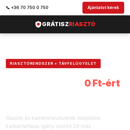
📞 +36 70 750 0 750
Ajánlatot kérek
GRÁTISZ
RIASZTÓ
RIASZTÓRENDSZER + TÁVFELÜGYELET
Riasztórendszer
0 Ft-ért
,
24 órás távfelügyelettel,
országosan elérhető
Riasztó és kamerarendszerek telepítése,
karbantartása, igény szerint 24 órás